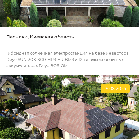
Лесники, Киевская область
Гибридная солнечная электростанция на базе инвертора
Deye SUN-30K-SG01HP3-EU-BM3 и 12-ти высоковольтных
аккумуляторах Deye BOS-GM...
15.08.2024