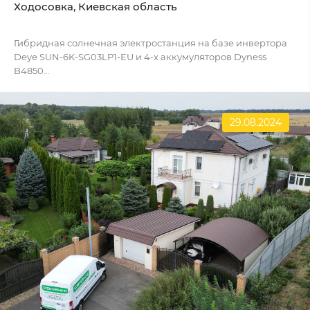
Ходосовка, Киевская область
Гибридная солнечная электростанция на базе инвертора
Deye SUN-6K-SG03LP1-EU и 4-х аккумуляторов Dyness
B4850...
29.08.2024