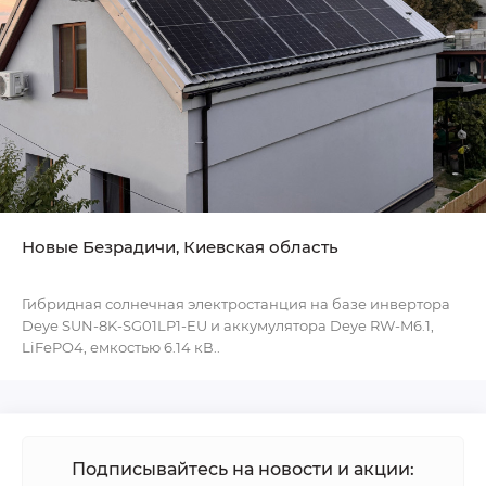
Новые Безрадичи, Киевская область
Гибридная солнечная электростанция на базе инвертора
Deye SUN-8K-SG01LP1-EU и аккумулятора Deye RW-M6.1,
LiFePO4, емкостью 6.14 кВ..
Подписывайтесь на новости и акции: