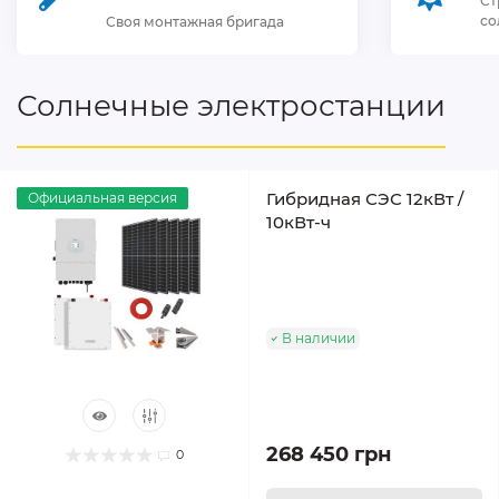
Ст
со
Своя монтажная бригада
Солнечные электростанции
Гибридная СЭС 12кВт /
Официальная версия
10кВт-ч
В наличии
268 450 грн
0