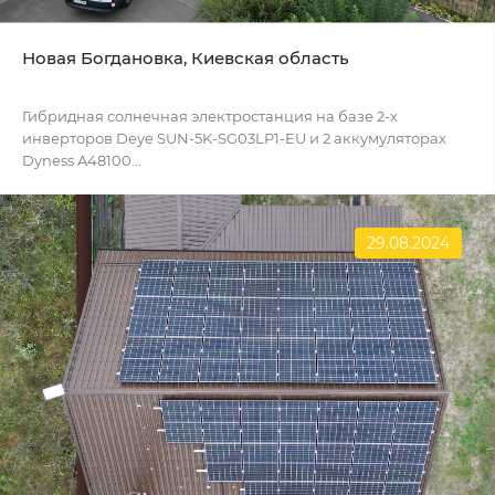
Новая Богдановка, Киевская область
Гибридная солнечная электростанция на базе 2-х
инверторов Deye SUN-5K-SG03LP1-EU и 2 аккумуляторах
Dyness A48100...
29.08.2024