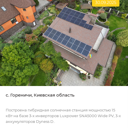
30.09.2025
c. Гореничи, Киевская область
Построена гибридная солнечная станция мощностью 15
кВт на базе 3-х инверторов Luxpower SNA5000 Wide PV, 3-х
аккумуляторов Dyness D..