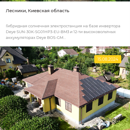
Лесники, Киевская область
Гибридная солнечная электростанция на базе инвертора
Deye SUN-30K-SG01HP3-EU-BM3 и 12-ти высоковольтных
аккумуляторах Deye BOS-GM...
15.08.2024