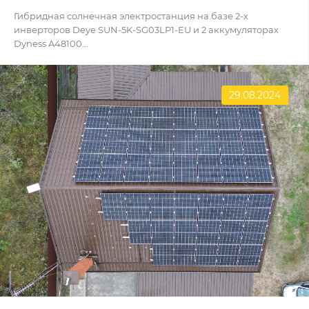
Гибридная солнечная электростанция на базе 2-х
инверторов Deye SUN-5K-SG03LP1-EU и 2 аккумуляторах
Dyness A48100...
29.08.2024