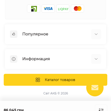
Популярное
Солнечные электростанции
Оборудование
Информация
Системы хранения энергии
Солнечные панели
Наши проекты
Инверторы
Отзывы о нас
Каталог товаров
Аккумуляторы
Доставка и оплата
Крепление фотомодулей
Контакты
Світ АКБ © 2026
Защитное оборудование
Гарантия
Публичная оферта
86 045 грн