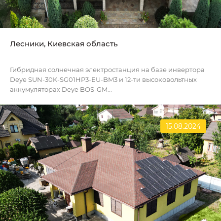
Лесники, Киевская область
Гибридная солнечная электростанция на базе инвертора
Deye SUN-30K-SG01HP3-EU-BM3 и 12-ти высоковольтных
аккумуляторах Deye BOS-GM...
15.08.2024