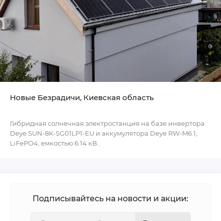
Новые Безрадичи, Киевская область
Гибридная солнечная электростанция на базе инвертора
Deye SUN-8K-SG01LP1-EU и аккумулятора Deye RW-M6.1,
LiFePO4, емкостью 6.14 кВ..
Подписывайтесь на новости и акции: