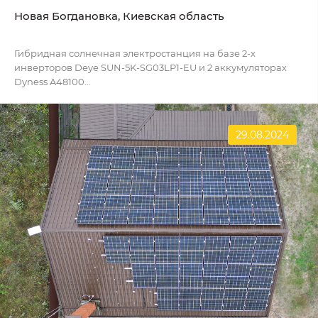
Новая Богдановка, Киевская область
Гибридная солнечная электростанция на базе 2-х
инверторов Deye SUN-5K-SG03LP1-EU и 2 аккумуляторах
Dyness A48100...
29.08.2024