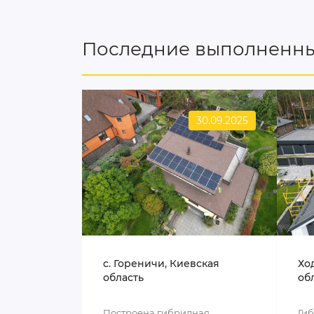
Последние выполненны
30.09.2025
c. Гореничи, Киевская
Хо
область
об
Построена гибридная
Ги