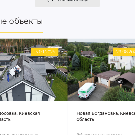
е объекты
15.09.2025
29.08.20
досовка, Киевская
Новая Богдановка, Киевс
ласть
область
бридная солнечная
Гибридная солнечная