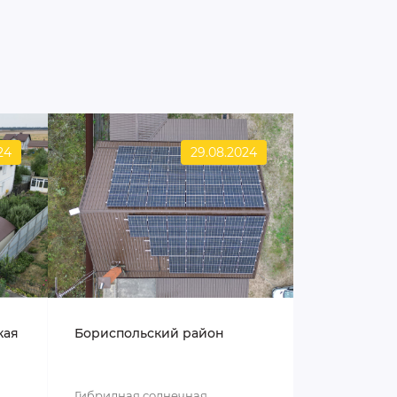
24
29.08.2024
кая
Бориспольский район
Гибридная солнечная