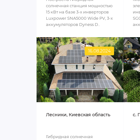
солнечная станция мощностью
эле
15 кВт на базе 3-х инверторов
инв
Luxpower SNA5000 Wide PV, 3-х
SG0
аккумуляторов Dyness D..
акк
16.08.2024
Лесники, Киевская область
c. 
Гибридная солнечная