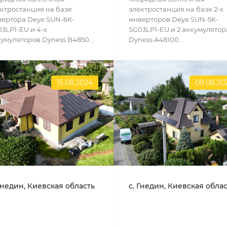
ктростанция на базе
электростанция на базе 2-х
ертора Deye SUN-6K-
инверторов Deye SUN-5K-
3LP1-EU и 4-х
SG03LP1-EU и 2 аккумулятор
умуляторов Dyness B4850...
Dyness A48100...
15.08.2024
09.08.20
Гнедин, Киевская область
с. Гнедин, Киевская обла