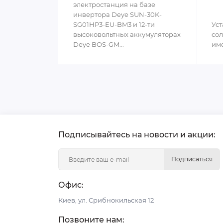
электростанция на базе
инвертора Deye SUN-30K-
SG01HP3-EU-BM3 и 12-ти
Уст
высоковольтных аккумуляторах
сол
Deye BOS-GM...
им
Подписывайтесь на новости и акции:
Подписаться
Офис:
Киев, ул. Срибнокильская 12
Позвоните нам: