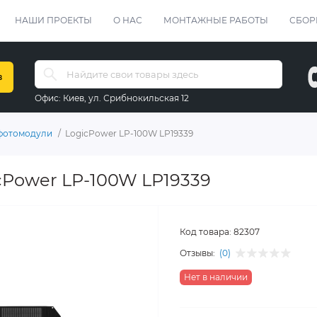
НАШИ ПРОЕКТЫ
О НАС
МОНТАЖНЫЕ РАБОТЫ
СБОР
в
Офис:
Киев, ул. Срибнокильская 12
фотомодули
LogicPower LP-100W LP19339
cPower LP-100W LP19339
Код товара:
82307
Отзывы:
(0)
Нет в наличии