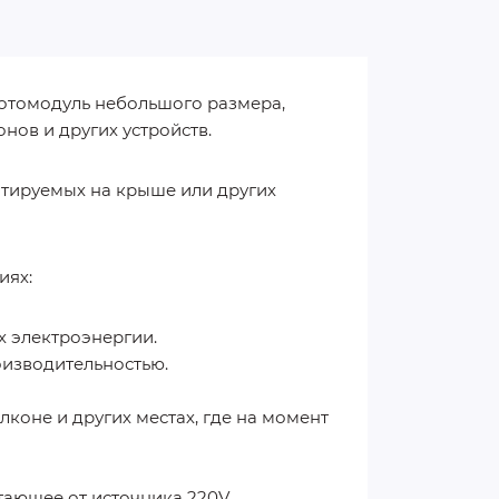
фотомодуль небольшого размера,
нов и других устройств.
нтируемых на крыше или других
иях:
х электроэнергии.
оизводительностью.
коне и других местах, где на момент
ающее от источника 220V.