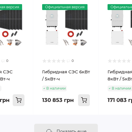
ая версия
Официальная версия
Официальн
0
0
я СЭС
Гибридная СЭС 6кВт
Гибридна
кВт-ч
/ 5кВт-ч
8кВт / 5кВ
и
В наличии
В наличии
 грн
130 853 грн
171 083 
Показать еще