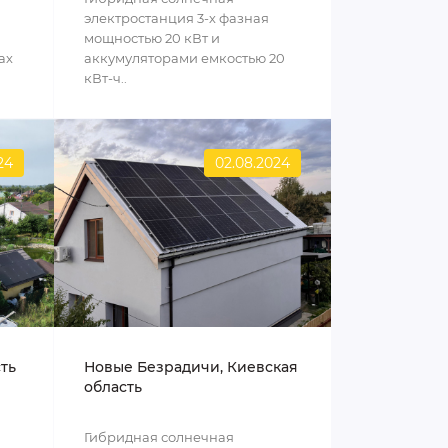
электростанция 3-х фазная
мощностью 20 кВт и
ах
аккумуляторами емкостью 20
кВт-ч..
24
02.08.2024
сть
Новые Безрадичи, Киевская
область
Гибридная солнечная