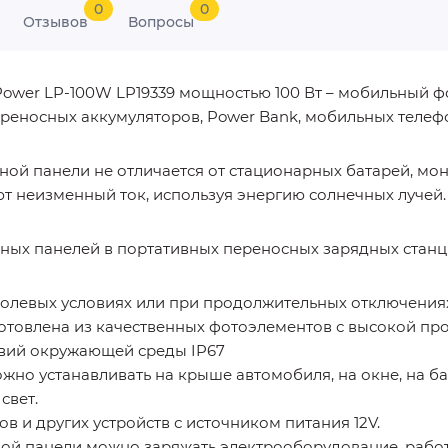
0
0
Отзывов
Вопросы
Power LP-100W LP19339 мощностью 100 Вт – мобильный 
реносных аккумуляторов, Power Bank, мобильных телефо
ой панели не отличается от стационарных батарей, мо
т неизменный ток, используя энергию солнечных лучей.
ных панелей в портативных переносных зарядных станц
полевых условиях или при продолжительных отключения
отовлена из качественных фотоэлементов с высокой пр
твий окружающей среды IP67
но устанавливать на крыше автомобиля, на окне, на бал
свет.
 и других устройств с источником питания 12V.
ой панели можно заряжать электрооборудование, работ