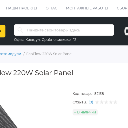
НАШИ ПРОЕКТЫ
О НАС
МОНТАЖНЫЕ РАБОТЫ
СБОР
в
Офис:
Киев, ул. Срибнокильская 12
фотомодули
EcoFlow 220W Solar Panel
ow 220W Solar Panel
Код товара:
82138
Отзывы:
(0)
В наличии