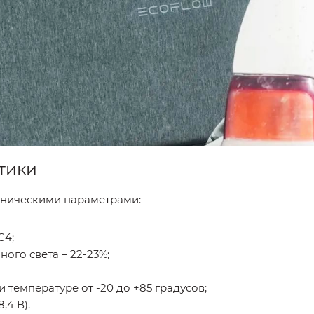
тики
хническими параметрами:
C4;
ого света – 22-23%;
температуре от -20 до +85 градусов;
,4 В).