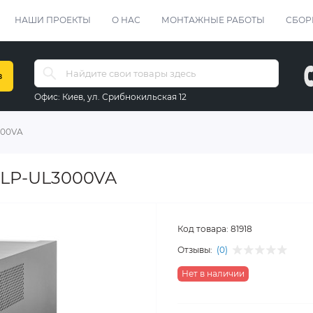
НАШИ ПРОЕКТЫ
О НАС
МОНТАЖНЫЕ РАБОТЫ
СБОР
в
Офис:
Киев, ул. Срибнокильская 12
000VA
 LP-UL3000VA
Код товара:
81918
Отзывы:
(0)
Нет в наличии