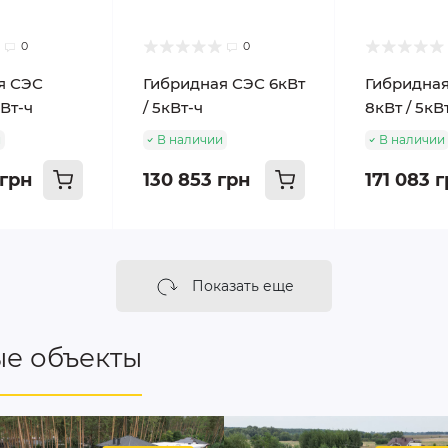
0
0
я СЭС
Гибридная СЭС 6кВт
Гибридна
кВт-ч
/ 5кВт-ч
8кВт / 5кВ
и
В наличии
В наличии
 грн
130 853 грн
171 083 
Показать еще
е объекты