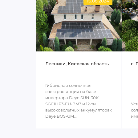
16.08.2024
Лесники, Киевская область
c. 
Гибридная солнечная
электростанция на базе
инвертора Deye SUN-30K-
SG01HP3-EU-BM3 и 12-ти
Уст
высоковольтных аккумуляторах
сол
Deye BOS-GM...
им