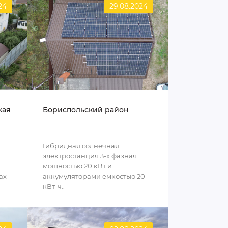
24
29.08.2024
кая
Бориспольский район
Гибридная солнечная
электростанция 3-х фазная
мощностью 20 кВт и
ах
аккумуляторами емкостью 20
кВт-ч..