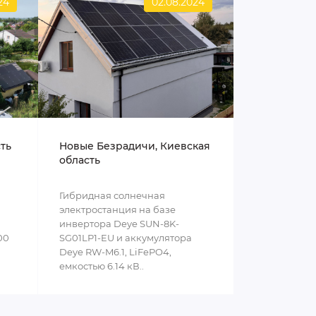
24
02.08.2024
сть
Новые Безрадичи, Киевская
область
Гибридная солнечная
электростанция на базе
инвертора Deye SUN-8K-
00
SG01LP1-EU и аккумулятора
Deye RW-M6.1, LiFePO4,
емкостью 6.14 кВ..