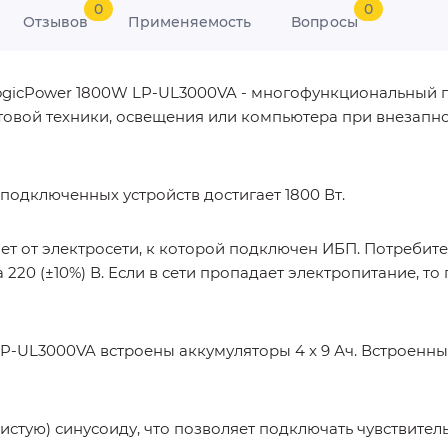
0
0
Отзывов
Применяемость
Вопросы
ogicPower 1800W LP-UL3000VA - многофункциональный 
товой техники, освещения или компьютера при внезапн
одключенных устройств достигает 1800 Вт.
ет от электросети, к которой подключен ИБП. Потребит
 220 (±10%) В. Если в сети пропадает электропитание, т
P-UL3000VA встроены аккумуляторы 4 x 9 Ач. Встроенн
стую) синусоиду, что позволяет подключать чувствитель