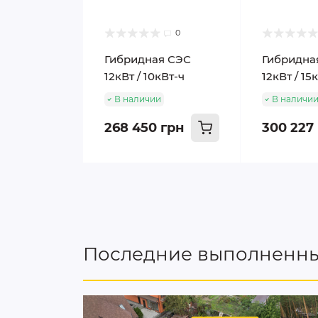
0
Гибридная СЭС
Гибридна
12кВт / 10кВт-ч
12кВт / 15
В наличии
В наличи
268 450 грн
300 227
Последние выполненны