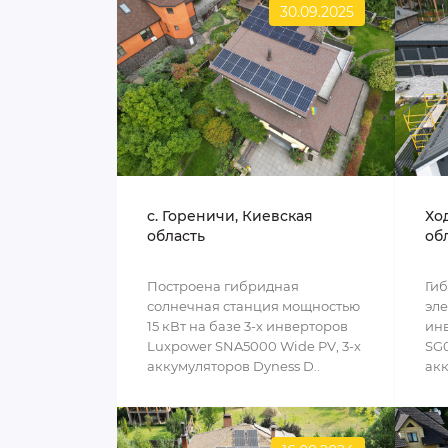
30.09.2025
c. Гореничи, Киевская
Хо
область
об
Построена гибридная
Ги
солнечная станция мощностью
эле
15 кВт на базе 3-х инверторов
инв
Luxpower SNA5000 Wide PV, 3-х
SG0
аккумуляторов Dyness D..
акк