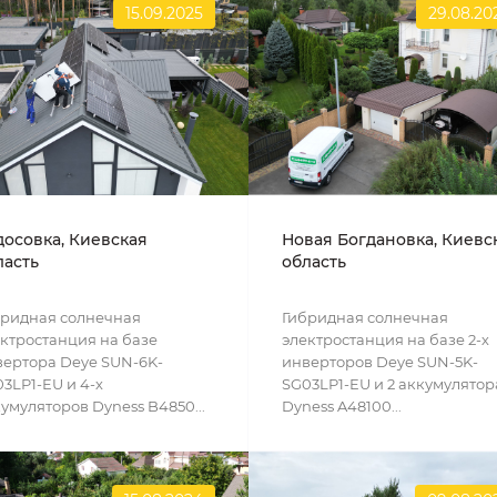
15.09.2025
29.08.20
досовка, Киевская
Новая Богдановка, Киевс
ласть
область
бридная солнечная
Гибридная солнечная
ктростанция на базе
электростанция на базе 2-х
ертора Deye SUN-6K-
инверторов Deye SUN-5K-
3LP1-EU и 4-х
SG03LP1-EU и 2 аккумулятор
умуляторов Dyness B4850...
Dyness A48100...