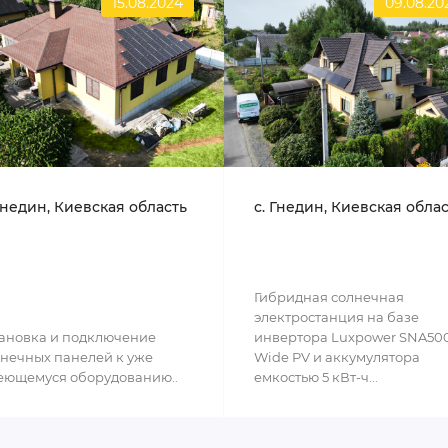
15.08.2024
09.08.20
Гнедин, Киевская область
с. Гнедин, Киевская обла
Гибридная солнечная
электростанция на базе
ановка и подключение
инвертора Luxpower SNA50
нечных панелей к уже
Wide PV и аккумулятора
еющемуся оборудованию..
емкостью 5 кВт-ч...