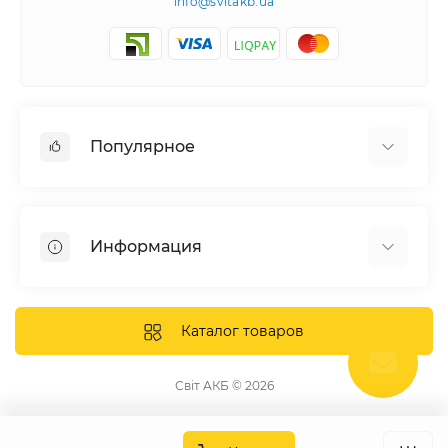
info@svitakb.ua
Популярное
Солнечные электростанции
Оборудование
Информация
Системы хранения энергии
Солнечные панели
Наши проекты
Инверторы
Отзывы о нас
Каталог товаров
Аккумуляторы
Доставка и оплата
Крепление фотомодулей
Контакты
Світ АКБ © 2026
Защитное оборудование
Гарантия
Публичная оферта