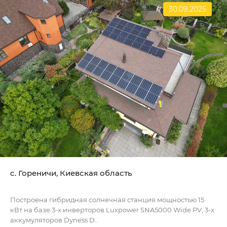
30.09.2025
c. Гореничи, Киевская область
Построена гибридная солнечная станция мощностью 15
кВт на базе 3-х инверторов Luxpower SNA5000 Wide PV, 3-х
аккумуляторов Dyness D..