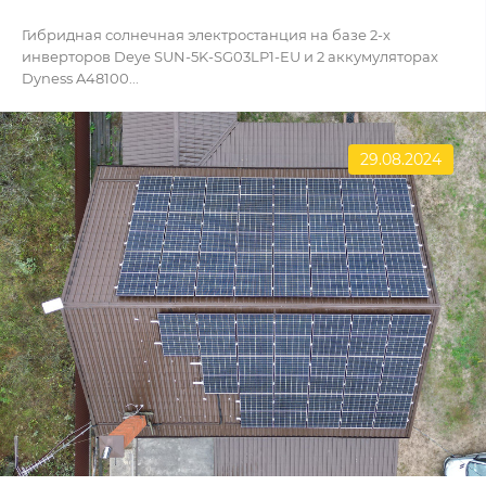
Гибридная солнечная электростанция на базе 2-х
инверторов Deye SUN-5K-SG03LP1-EU и 2 аккумуляторах
Dyness A48100...
29.08.2024