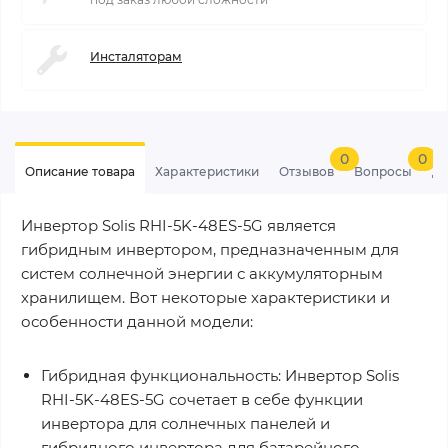
Инсталяторам
0
0
Описание товара
Характеристики
Отзывов
Вопросы
До
Инвертор Solis RHI-5K-48ES-5G является
гибридным инвертором, предназначенным для
систем солнечной энергии с аккумуляторным
хранилищем. Вот некоторые характеристики и
особенности данной модели:
Гибридная функциональность: Инвертор Solis
RHI-5K-48ES-5G сочетает в себе функции
инвертора для солнечных панелей и
гибридного инвертора для батарейного