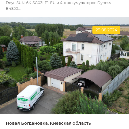
Deye SUN-6K-SG03LP1-EU и 4-х аккумуляторов Dyness
B4850...
29.08.2024
Новая Богдановка, Киевская область