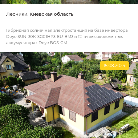
Лесники, Киевская область
Гибридная солнечная электростанция на базе инвертора
Deye SUN-30K-SG01HP3-EU-BM3 и 12-ти высоковольтных
аккумуляторах Deye BOS-GM...
15.08.2024