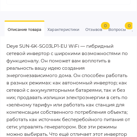
0
0
Описание товара
Характеристики
Отзывов
Вопросы
До
Deye SUN-6K-SG03LP1-EU WiFi — гибридный
сетевой инвертор с широкими возможностями по
функционалу. Он поможет вам воплотить в
реальность вашу идею создания
энергонезависимого дома. Он способен работать
в разных режимах: как автономный инвертор; как
сетевой с аккумуляторными батареями, так и без
них; продавать излишки электроэнергии в сеть по
«зелёному тарифу» или работать как станция для
компенсации собственного потребления объекта;
работать как источник бесперебойного питания от
сети; управлять генератором. Все эти режимы
можно выбирать. Что ещё отличает этот инвертор