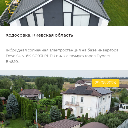
Ходосовка, Киевская область
Гибридная солнечная электростанция на базе инвертора
Deye SUN-6K-SG03LP1-EU и 4-х аккумуляторов Dyness
B4850...
29.08.2024