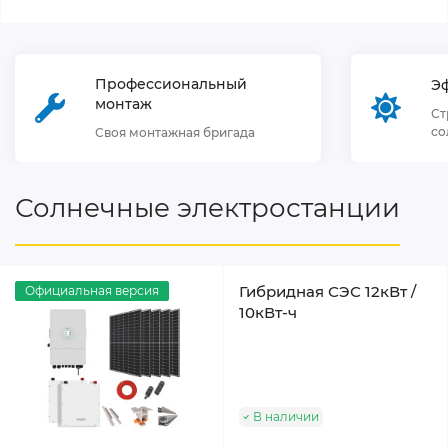
Профессиональный
Э
монтаж
Ст
со
Своя монтажная бригада
Солнечные электростанции
Гибридная СЭС 12кВт /
Официальная версия
10кВт-ч
В наличии