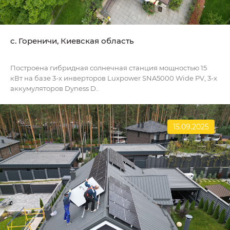
c. Гореничи, Киевская область
Построена гибридная солнечная станция мощностью 15
кВт на базе 3-х инверторов Luxpower SNA5000 Wide PV, 3-х
аккумуляторов Dyness D..
15.09.2025