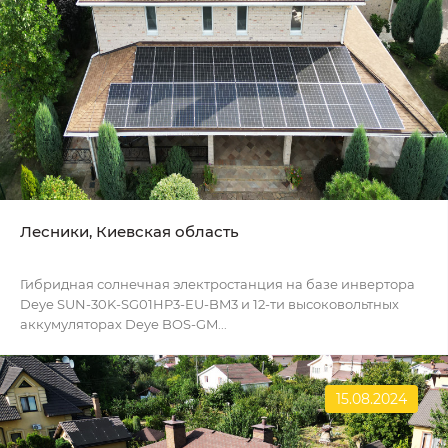
Лесники, Киевская область
Гибридная солнечная электростанция на базе инвертора
Deye SUN-30K-SG01HP3-EU-BM3 и 12-ти высоковольтных
аккумуляторах Deye BOS-GM...
15.08.2024