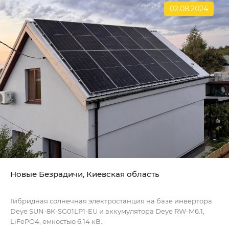
02.08.2024
Новые Безрадичи, Киевская область
Гибридная солнечная электростанция на базе инвертора
Deye SUN-8K-SG01LP1-EU и аккумулятора Deye RW-M6.1,
LiFePO4, емкостью 6.14 кВ..