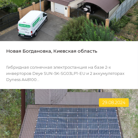
Новая Богдановка, Киевская область
Гибридная солнечная электростанция на базе 2-х
инверторов Deye SUN-5K-SG03LP1-EU и 2 аккумуляторах
Dyness A48100...
29.08.2024