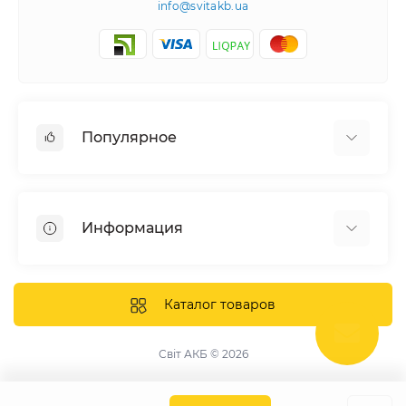
info@svitakb.ua
Популярное
Солнечные электростанции
Оборудование
Информация
Системы хранения энергии
Солнечные панели
Наши проекты
Инверторы
Отзывы о нас
Каталог товаров
Аккумуляторы
Доставка и оплата
Крепление фотомодулей
Контакты
Світ АКБ © 2026
Защитное оборудование
Гарантия
Публичная оферта