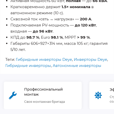
Активная мощность 60 кВт;
полная
— до
66 кВА
.
Кратковременно держит
1.5× номинала
в
автономном режиме (10 с).
Сквозной ток «сеть → нагрузка» —
200 А
.
Подключаемая PV-мощность —
до 120 кВт
,
входная —
до 96 кВт
.
КПД до
98.7 %
, Euro
98.1 %
, MPPT
> 99 %
.
Габариты 606×927×314 мм, масса 105 кг; гарантия
5/10 лет.
Теги:
Гибридные инверторы Deye
,
Инверторы Deye
,
Гибридные инверторы
,
Автономные инверторы
Профессиональный
Э
монтаж
Ст
со
Своя монтажная бригада