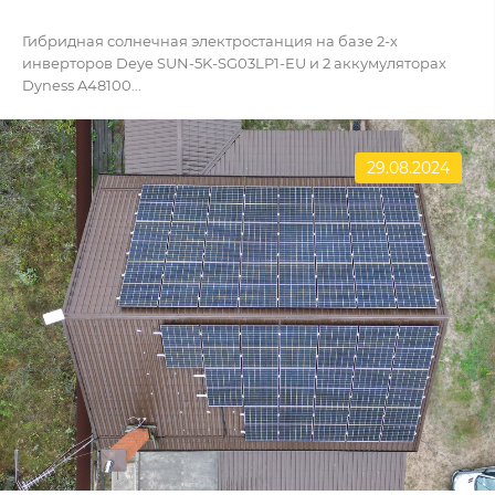
Гибридная солнечная электростанция на базе 2-х
инверторов Deye SUN-5K-SG03LP1-EU и 2 аккумуляторах
Dyness A48100...
29.08.2024