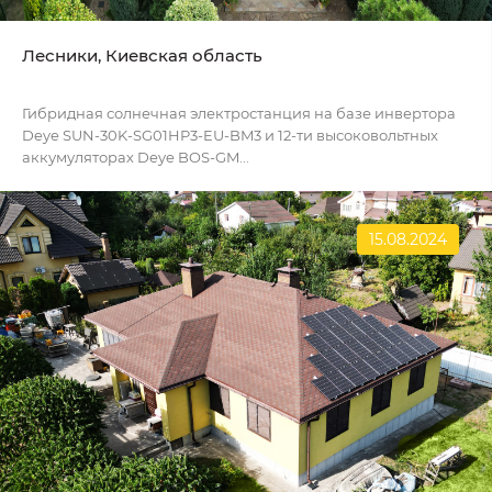
Лесники, Киевская область
Гибридная солнечная электростанция на базе инвертора
Deye SUN-30K-SG01HP3-EU-BM3 и 12-ти высоковольтных
аккумуляторах Deye BOS-GM...
15.08.2024