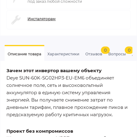
под заказ любой сложности
Инсталяторам
0
0
Описание товара
Характеристики
Отзывов
Вопросы
До
Зачем этот инвертор вашему объекту
Deye SUN-60K-SG02HP3-EU-EM6 объединяет
солнечное поле, сеть и высоковольтный
аккумулятор в единую систему управления
энергией. Вы получаете снижение затрат по
дневным тарифам, плавное прохождение пиков и
предсказуемую работу критичных нагрузок.
Проект без компромиссов