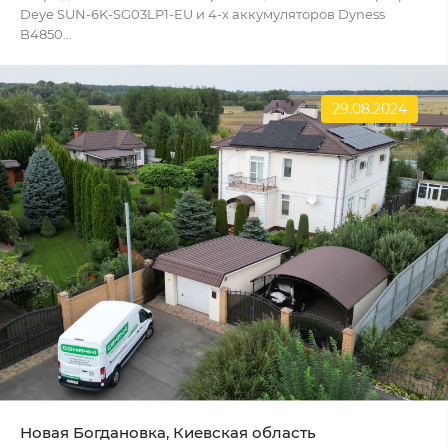
Deye SUN-6K-SG03LP1-EU и 4-х аккумуляторов Dyness
B4850...
29.08.2024
Новая Богдановка, Киевская область