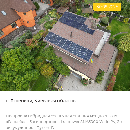
30.09.2025
c. Гореничи, Киевская область
Построена гибридная солнечная станция мощностью 15
кВт на базе 3-х инверторов Luxpower SNA5000 Wide PV, 3-х
аккумуляторов Dyness D..