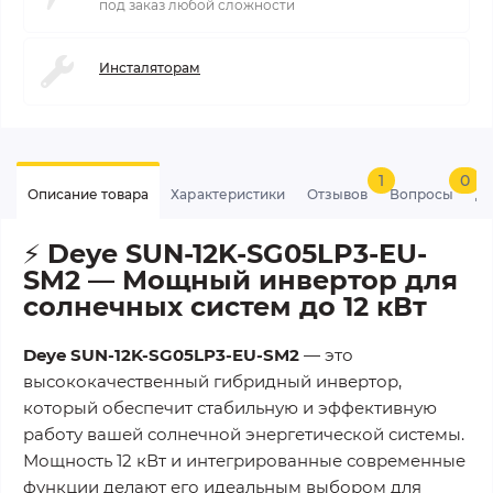
под заказ любой сложности
Инсталяторам
1
0
Описание товара
Характеристики
Отзывов
Вопросы
До
⚡
Deye SUN-12K-SG05LP3-EU-
SM2 — Мощный инвертор для
солнечных систем до 12 кВт
Deye SUN-12K-SG05LP3-EU-SM2
— это
высококачественный гибридный инвертор,
который обеспечит стабильную и эффективную
работу вашей солнечной энергетической системы.
Мощность 12 кВт и интегрированные современные
функции делают его идеальным выбором для