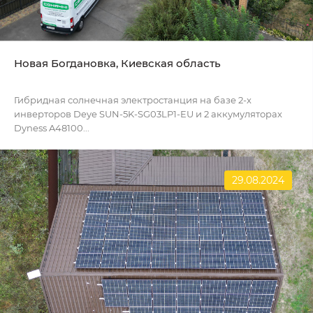
Новая Богдановка, Киевская область
Гибридная солнечная электростанция на базе 2-х
инверторов Deye SUN-5K-SG03LP1-EU и 2 аккумуляторах
Dyness A48100...
29.08.2024