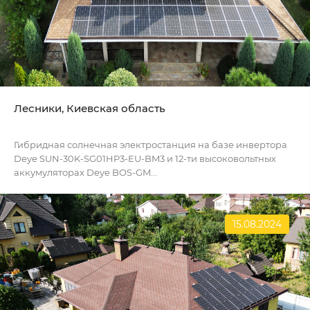
Лесники, Киевская область
Гибридная солнечная электростанция на базе инвертора
Deye SUN-30K-SG01HP3-EU-BM3 и 12-ти высоковольтных
аккумуляторах Deye BOS-GM...
15.08.2024