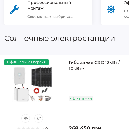
Профессиональный
Э
монтаж
Ст
со
Своя монтажная бригада
Солнечные электростанции
Гибридная СЭС 12кВт /
Официальная версия
10кВт-ч
В наличии
268 450 грн
0