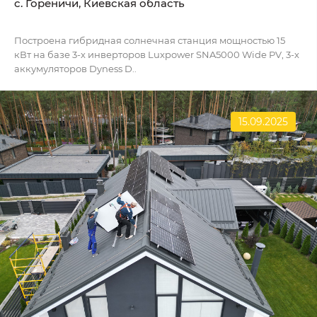
c. Гореничи, Киевская область
Построена гибридная солнечная станция мощностью 15
кВт на базе 3-х инверторов Luxpower SNA5000 Wide PV, 3-х
аккумуляторов Dyness D..
15.09.2025