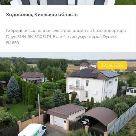
Ходосовка, Киевская область
Гибридная солнечная электростанция на базе инвертора
Deye SUN-6K-SG03LP1-EU и 4-х аккумуляторов Dyness
B4850...
29.08.2024