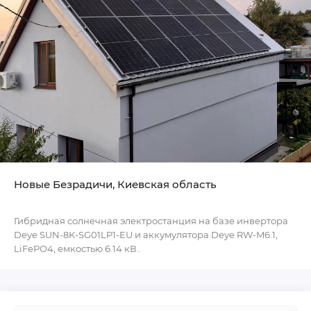
Новые Безрадичи, Киевская область
Гибридная солнечная электростанция на базе инвертора
Deye SUN-8K-SG01LP1-EU и аккумулятора Deye RW-M6.1,
LiFePO4, емкостью 6.14 кВ..