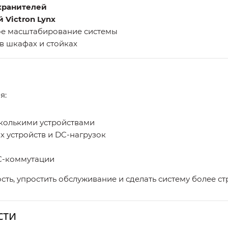
хранителей
 Victron Lynx
е масштабирование системы
в шкафах и стойках
я:
колькими устройствами
 устройств и DC-нагрузок
C-коммутации
ть, упростить обслуживание и сделать систему более с
сти