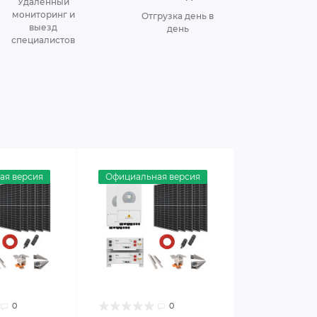
Удаленный
мониторинг и
Отгрузка день в
выезд
день
специалистов
ая версия
Официальная версия
0
0