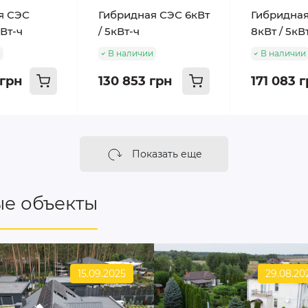
я СЭС
Гибридная СЭС 6кВт
Гибридна
кВт-ч
/ 5кВт-ч
8кВт / 5кВ
и
В наличии
В наличии
 грн
130 853 грн
171 083 
Показать еще
е объекты
15.09.2025
29.08.20