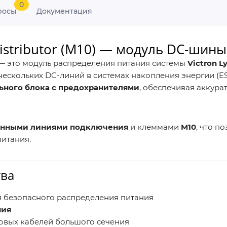
0
росы
Документация
 Distributor (M10) — модуль DC-ши
— это модуль распределения питания системы
Victron L
ескольких DC-линий в системах накопления энергии (ES
ьного блока с предохранителями
, обеспечивая аккур
нными линиями подключения
и клеммами
M10
, что п
питания.
тва
 безопасного распределения питания
ния
овых кабелей большого сечения