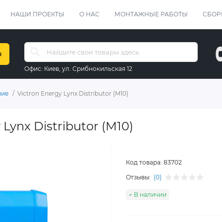
НАШИ ПРОЕКТЫ
О НАС
МОНТАЖНЫЕ РАБОТЫ
СБОР
в
Офис:
Киев, ул. Срибнокильская 12
ние
Victron Energy Lynx Distributor (M10)
Lynx Distributor (M10)
Код товара:
83702
Отзывы:
(0)
В наличии