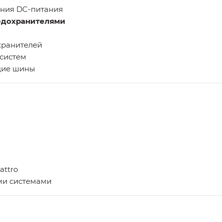
ения DC-питания
редохранителями
хранителей
-систем
щие шины
attro
ми системами