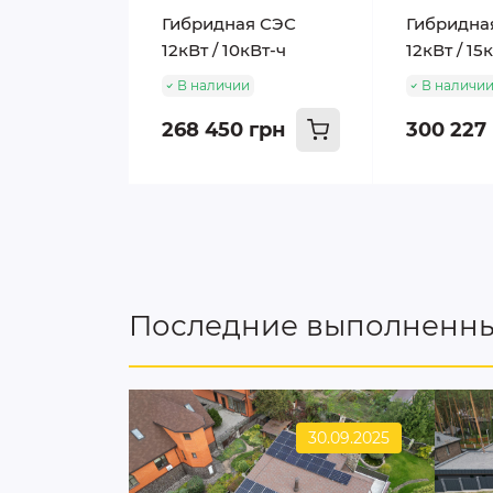
Гибридная СЭС
Гибридна
12кВт / 10кВт-ч
12кВт / 15
В наличии
В наличи
268 450 грн
300 227
Последние выполненны
30.09.2025