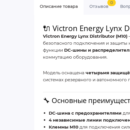
0
Описание товара
Отзывов
Воп
🔌 Victron Energy Lynx
Victron Energy Lynx Distributor (M10)
безопасного подключения и защиты н
функции
DC-шины и распределител
коммутацию оборудования.
Модель оснащена
четырьмя защищё
системах резервного и автономного 
🔧 Основные преимущес
DC-шина с предохранителями
для
4 независимые линии подключе
Клеммы M10
для подключения сил