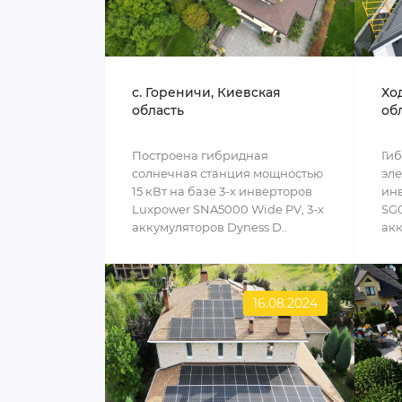
c. Гореничи, Киевская
Хо
область
об
Построена гибридная
Ги
солнечная станция мощностью
эле
15 кВт на базе 3-х инверторов
инв
Luxpower SNA5000 Wide PV, 3-х
SG0
аккумуляторов Dyness D..
акк
16.08.2024