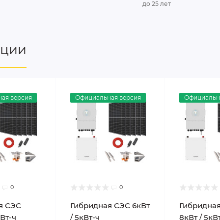
до 25 лет
нции
ая версия
Официальная версия
Официальн
0
0
я СЭС
Гибридная СЭС 6кВт
Гибридна
кВт-ч
/ 5кВт-ч
8кВт / 5кВ