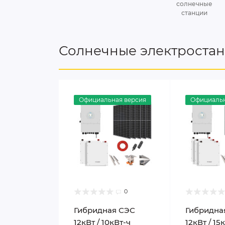
солнечные
станции
Солнечные электроста
Официальная версия
Официальн
0
Гибридная СЭС
Гибридна
12кВт / 10кВт-ч
12кВт / 15