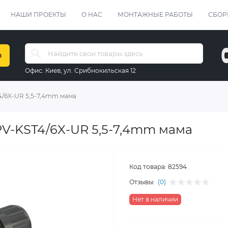
НАШИ ПРОЕКТЫ
О НАС
МОНТАЖНЫЕ РАБОТЫ
СБОР
в
Офис:
Киев, ул. Срибнокильская 12
T4/6X-UR 5,5-7,4mm мама
PV-KST4/6X-UR 5,5-7,4mm мама
Код товара:
82594
Отзывы:
(0)
Нет в наличии