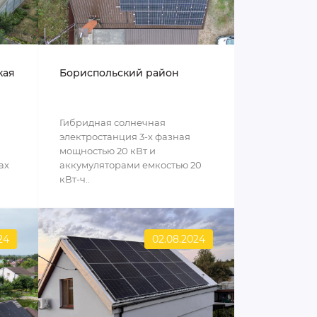
кая
Бориспольский район
Гибридная солнечная
электростанция 3-х фазная
мощностью 20 кВт и
ах
аккумуляторами емкостью 20
кВт-ч..
24
02.08.2024