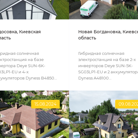
досовка, Киевская
Новая Богдановка, Киевс
ласть
область
бридная солнечная
Гибридная солнечная
ктростанция на базе
электростанция на базе 2-х
ертора Deye SUN-6K-
инверторов Deye SUN-5K-
3LP1-EU и 4-х
SG03LP1-EU и 2 аккумулятор
умуляторов Dyness B4850...
Dyness A48100...
15.08.2024
09.08.20