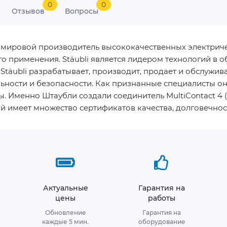
0
0
Отзывов
Вопросы
ущий мировой производитель высококачественных электри
 применения. Stäubli является лидером технологий в 
Stäubli разрабатывает, производит, продает и обслужи
ности и безопасности. Как признанные специалисты они
. Именно Штаубли создали соединитель MultiContact 4 (
й имеет множество сертификатов качества, долговечнос
Актуальные
Гарантия на
цены
работы
Обновление
Гарантия на
каждые 5 мин.
оборудование