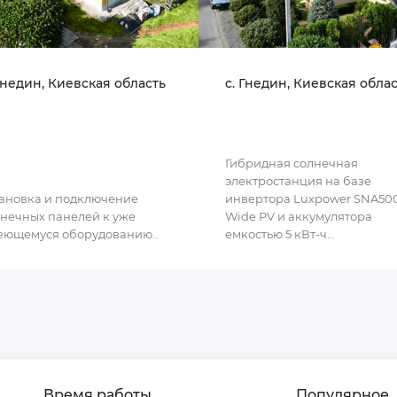
Гнедин, Киевская область
с. Гнедин, Киевская обла
Гибридная солнечная
электростанция на базе
ановка и подключение
инвертора Luxpower SNA50
нечных панелей к уже
Wide PV и аккумулятора
еющемуся оборудованию..
емкостью 5 кВт-ч...
Время работы
Популярное