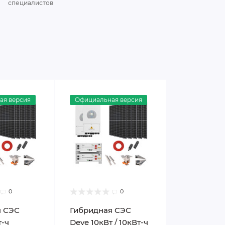
специалистов
ая версия
Официальная версия
0
0
я СЭС
Гибридная СЭС
т-ч
Deye 10кВт / 10кВт-ч