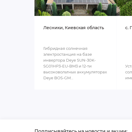
Лесники, Киевская область
c. 
Гибридная солнечная
электростанция на базе
инвертора Deye SUN-30K-
SG01HP3-EU-BM3 и 12-ти
Уст
высоковольтных аккумуляторах
сол
Deye BOS-GM...
им
Подписывайтесь на новости и акции: