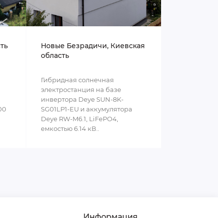
сть
Новые Безрадичи, Киевская
область
Гибридная солнечная
электростанция на базе
инвертора Deye SUN-8K-
00
SG01LP1-EU и аккумулятора
Deye RW-M6.1, LiFePO4,
емкостью 6.14 кВ..
Информация