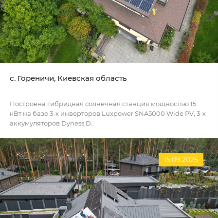
c. Гореничи, Киевская область
Построена гибридная солнечная станция мощностью 15
кВт на базе 3-х инверторов Luxpower SNA5000 Wide PV, 3-х
аккумуляторов Dyness D..
15.09.2025