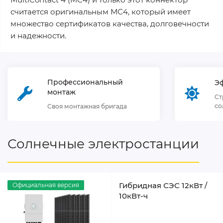
считается оригинальным МС4, который имеет
множество сертификатов качества, долговечности
и надежности.
Профессиональный
Э
монтаж
Ст
со
Своя монтажная бригада
Солнечные электростанции
Гибридная СЭС 12кВт /
Официальная версия
10кВт-ч