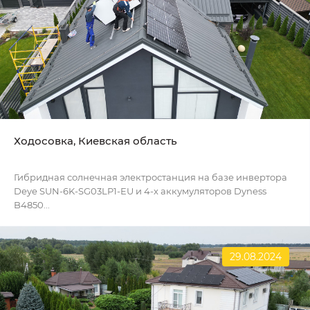
Ходосовка, Киевская область
Гибридная солнечная электростанция на базе инвертора
Deye SUN-6K-SG03LP1-EU и 4-х аккумуляторов Dyness
B4850...
29.08.2024