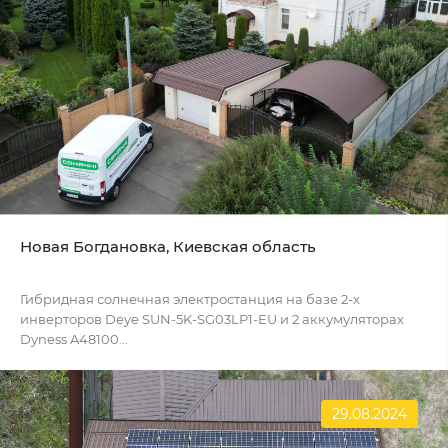
Новая Богдановка, Киевская область
Гибридная солнечная электростанция на базе 2-х
инверторов Deye SUN-5K-SG03LP1-EU и 2 аккумуляторах
Dyness A48100...
29.08.2024