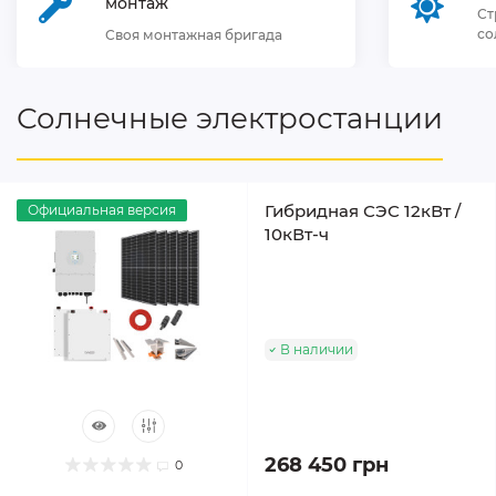
монтаж
Ст
со
Своя монтажная бригада
Солнечные электростанции
Гибридная СЭС 12кВт /
Официальная версия
10кВт-ч
В наличии
268 450 грн
0