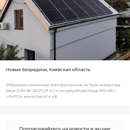
Новые Безрадичи, Киевская область
Гибридная солнечная электростанция на базе инвертора
Deye SUN-8K-SG01LP1-EU и аккумулятора Deye RW-M6.1,
LiFePO4, емкостью 6.14 кВ..
Подписывайтесь на новости и акции: