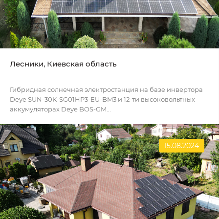
Лесники, Киевская область
Гибридная солнечная электростанция на базе инвертора
Deye SUN-30K-SG01HP3-EU-BM3 и 12-ти высоковольтных
аккумуляторах Deye BOS-GM...
15.08.2024