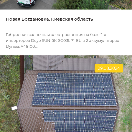
Новая Богдановка, Киевская область
Гибридная солнечная электростанция на базе 2-х
инверторов Deye SUN-5K-SG03LP1-EU и 2 аккумуляторах
Dyness A48100...
29.08.2024