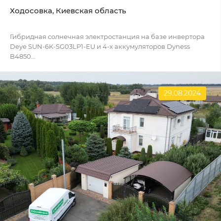
Ходосовка, Киевская область
Гибридная солнечная электростанция на базе инвертора
Deye SUN-6K-SG03LP1-EU и 4-х аккумуляторов Dyness
B4850...
29.08.2024