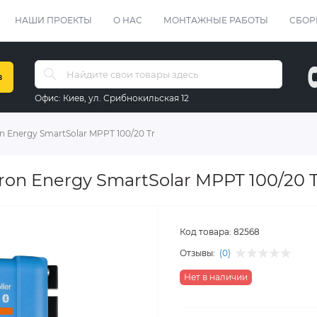
НАШИ ПРОЕКТЫ
О НАС
МОНТАЖНЫЕ РАБОТЫ
СБОР
в
Офис:
Киев, ул. Срибнокильская 12
on Energy SmartSolar MPPT 100/20 Tr
ron Energy SmartSolar MPPT 100/20 T
Код товара:
82568
Отзывы:
(0)
Нет в наличии