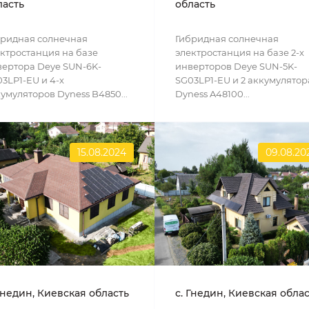
ласть
область
бридная солнечная
Гибридная солнечная
ктростанция на базе
электростанция на базе 2-х
ертора Deye SUN-6K-
инверторов Deye SUN-5K-
3LP1-EU и 4-х
SG03LP1-EU и 2 аккумулятор
умуляторов Dyness B4850...
Dyness A48100...
15.08.2024
09.08.20
Гнедин, Киевская область
с. Гнедин, Киевская обла