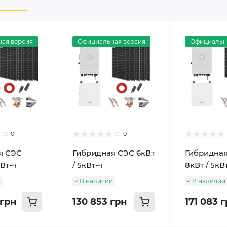
ая версия
Официальная версия
Официальн
0
0
я СЭС
Гибридная СЭС 6кВт
Гибридна
кВт-ч
/ 5кВт-ч
8кВт / 5кВ
и
В наличии
В наличии
 грн
130 853 грн
171 083 