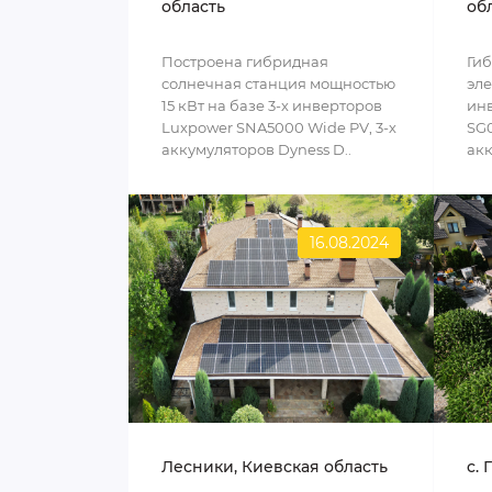
область
об
Построена гибридная
Ги
солнечная станция мощностью
эле
15 кВт на базе 3-х инверторов
инв
Luxpower SNA5000 Wide PV, 3-х
SG0
аккумуляторов Dyness D..
акк
16.08.2024
Лесники, Киевская область
c. 