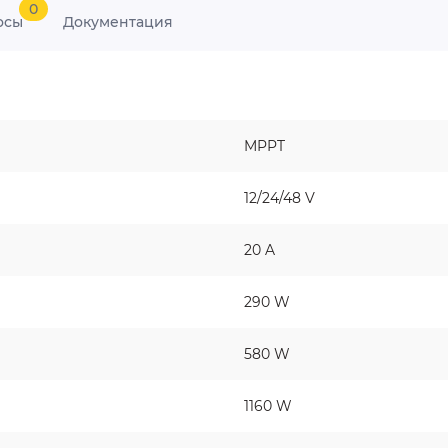
0
осы
Документация
MPPT
12/24/48 V
20 A
290 W
580 W
1160 W