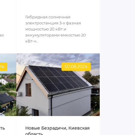
Гибридная солнечная
электростанция 3-х фазная
мощностью 20 кВт и
ах
аккумуляторами емкостью 20
кВт-ч..
24
02.08.2024
сть
Новые Безрадичи, Киевская
область