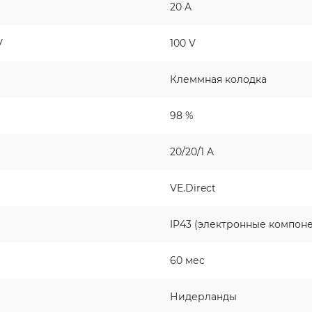
20 A
V
100 V
Клеммная колодка
98 %
20/20/1 A
VE.Direct
IP43 (электронные компоне
60 мес
Нидерланды