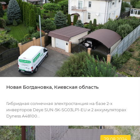
Новая Богдановка, Киевская область
Гибридная солнечная электростанция на базе 2-х
инверторов Deye SUN-5K-SG03LP1-EU и 2 аккумуляторах
Dyness A48100...
29.08.2024