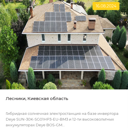
16.08.2024
Лесники, Киевская область
Гибридная солнечная электростанция на базе инвертора
Deye SUN-30K-SG01HP3-EU-BM3 и 12-ти высоковольтных
аккумуляторах Deye BOS-GM...