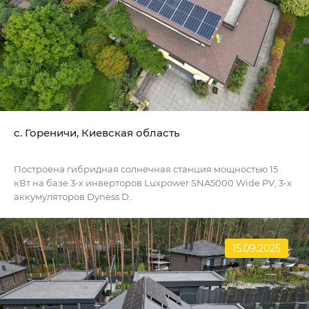
c. Гореничи, Киевская область
Построена гибридная солнечная станция мощностью 15
кВт на базе 3-х инверторов Luxpower SNA5000 Wide PV, 3-х
аккумуляторов Dyness D..
15.09.2025