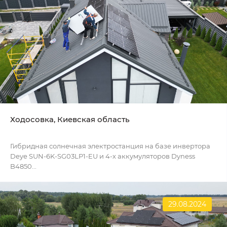
Ходосовка, Киевская область
Гибридная солнечная электростанция на базе инвертора
Deye SUN-6K-SG03LP1-EU и 4-х аккумуляторов Dyness
B4850...
29.08.2024