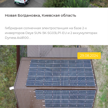
Новая Богдановка, Киевская область
Гибридная солнечная электростанция на базе 2-х
инверторов Deye SUN-5K-SG03LP1-EU и 2 аккумуляторах
Dyness A48100...
29.08.2024