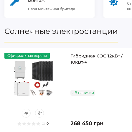
монтаж
Ст
со
Своя монтажная бригада
Солнечные электростанции
Гибридная СЭС 12кВт /
Официальная версия
10кВт-ч
В наличии
268 450 грн
0