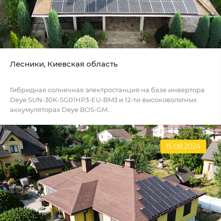
Лесники, Киевская область
Гибридная солнечная электростанция на базе инвертора
Deye SUN-30K-SG01HP3-EU-BM3 и 12-ти высоковольтных
аккумуляторах Deye BOS-GM...
15.08.2024