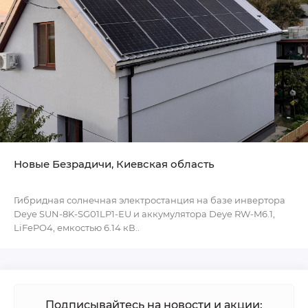
Новые Безрадичи, Киевская область
Гибридная солнечная электростанция на базе инвертора
Deye SUN-8K-SG01LP1-EU и аккумулятора Deye RW-M6.1,
LiFePO4, емкостью 6.14 кВ..
Подписывайтесь на новости и акции: