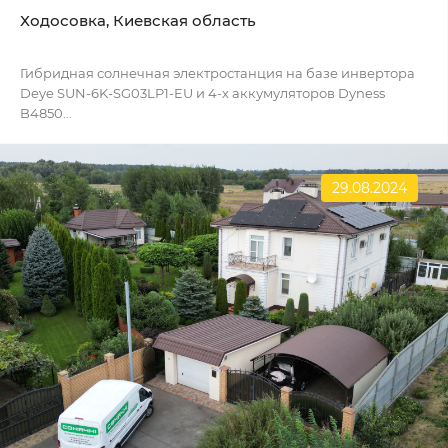
Ходосовка, Киевская область
Гибридная солнечная электростанция на базе инвертора
Deye SUN-6K-SG03LP1-EU и 4-х аккумуляторов Dyness
B4850...
29.08.2024