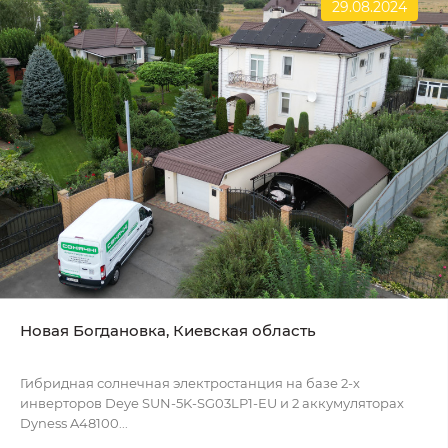
29.08.2024
Новая Богдановка, Киевская область
Гибридная солнечная электростанция на базе 2-х
инверторов Deye SUN-5K-SG03LP1-EU и 2 аккумуляторах
Dyness A48100...