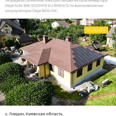
Гибридная солнечная электростанция на базе инвертора
Deye SUN-30K-SG01HP3-EU-BM3 и 12-ти высоковольтных
аккумуляторах Deye BOS-GM...
15.08.2024
c. Гнедин, Киевская область