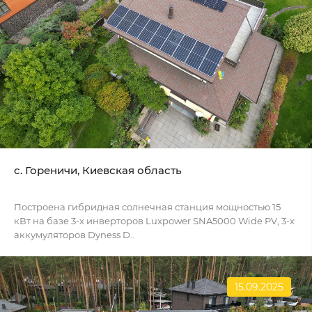
c. Гореничи, Киевская область
Построена гибридная солнечная станция мощностью 15
кВт на базе 3-х инверторов Luxpower SNA5000 Wide PV, 3-х
аккумуляторов Dyness D..
15.09.2025