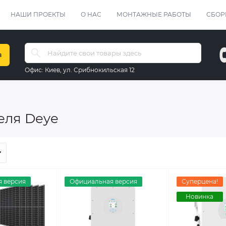
НАШИ ПРОЕКТЫ
О НАС
МОНТАЖНЫЕ РАБОТЫ
СБОР
в
Офис:
Киев, ул. Срибнокильская 12
еля Deye
 версия
Официальная версия
Суперцена!
Новинка