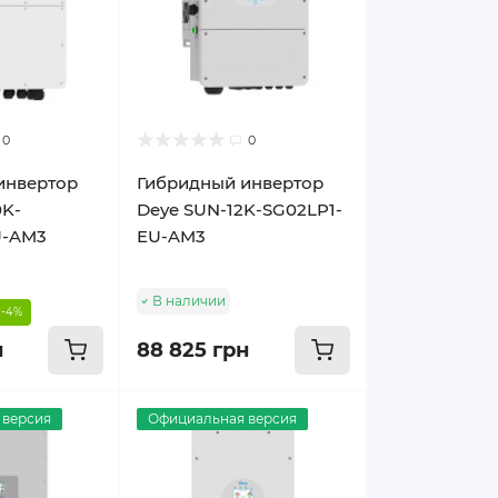
0
0
инвертор
Гибридный инвертор
0K-
Deye SUN-12K-SG02LP1-
U-AM3
EU-AM3
В наличии
-4%
н
88 825 грн
 версия
Официальная версия