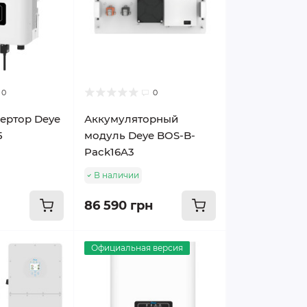
0
0
ертор Deye
Аккумуляторный
5
модуль Deye BOS-B-
Pack16A3
В наличии
86 590 грн
Официальная версия