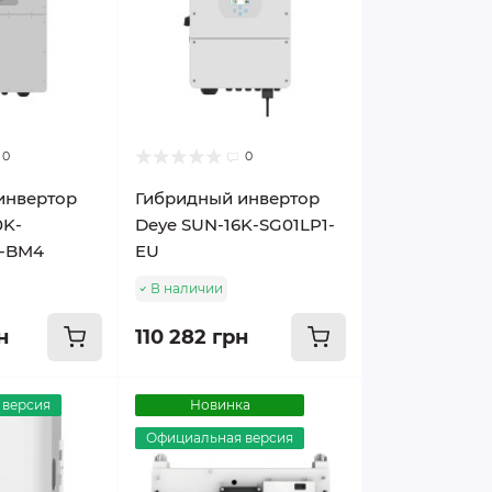
0
0
инвертор
Гибридный инвертор
0K-
Deye SUN-16K-SG01LP1-
U-BM4
EU
В наличии
н
110 282 грн
 версия
Новинка
Официальная версия