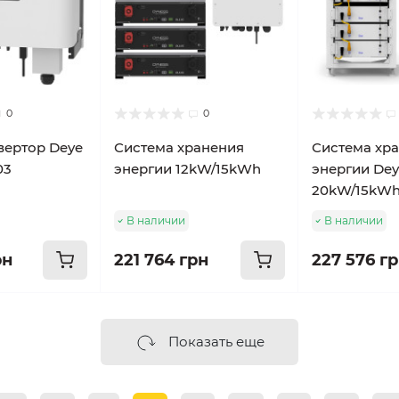
0
0
вертор Deye
Система хранения
Система хр
03
энергии 12kW/15kWh
энергии De
20kW/15kW
В наличии
В наличии
рн
221 764 грн
227 576 г
Показать еще