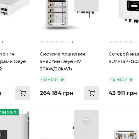
0
0
ления
Система хранения
Сетевой инв
рами Deye
энергии Deye HV
SUN-15K-G0
2
20kW/20kWh
В наличии
В наличии
н
264 184 грн
43 911 грн
 версия