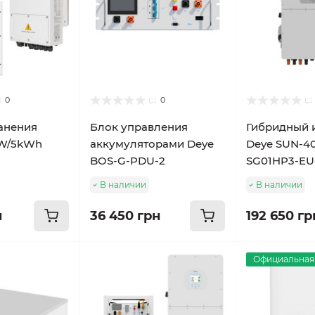
0
0
анения
Блок управления
Гибридный 
kW/5kWh
аккумуляторами Deye
Deye SUN-4
BOS-G-PDU-2
SG01HP3-E
В наличии
В наличии
н
36 450 грн
192 650 гр
Официальная