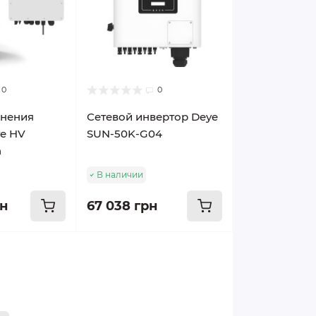
0
0
анения
Сетевой инвертор Deye
ye HV
SUN-50K-G04
h
В наличии
рн
67 038 грн