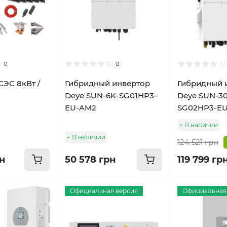
0
0
СЭС 8кВт /
Гибридный инвертор
Гибридный 
Deye SUN-6K-SG01HP3-
Deye SUN-3
EU-AM2
SG02HP3-E
В наличии
В наличии
124 521 грн
рн
50 578 грн
119 799 гр
Официальная версия
Официальная