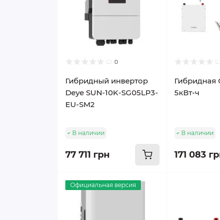
0
Гибридный инвертор
Гибридная 
Deye SUN-10K-SG05LP3-
5кВт-ч
EU-SM2
В наличии
В наличии
77 711 грн
171 083 г
Официальная версия