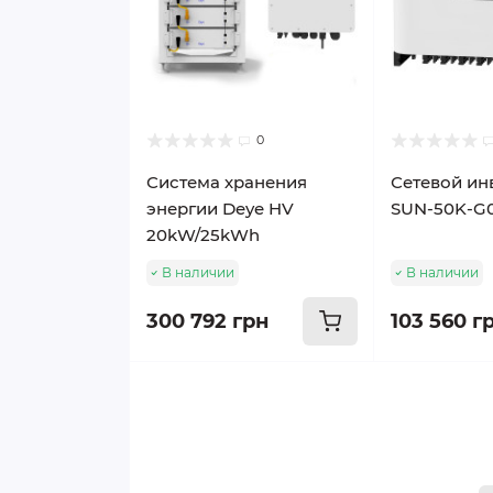
0
Система хранения
Сетевой ин
энергии Deye HV
SUN-50K-G
20kW/25kWh
В наличии
В наличии
300 792 грн
103 560 г